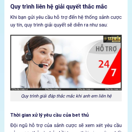
Quy trình liên hệ giải quyết thắc mắc
Khi bạn gửi yêu cầu hỗ trợ đến hệ thống sảnh cược
uy tín, quy trình giải quyết sẽ diễn ra như sau:
Quy trình giải đáp thắc mắc khi anh em liên hệ
Thời gian xử lý yêu cầu của bet thủ
Đội ngũ hỗ trợ của sảnh cược sẽ xem xét yêu cầu