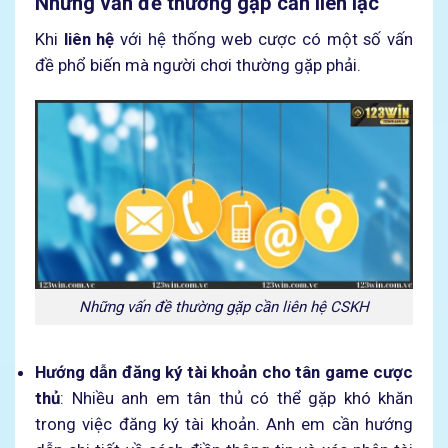
Những vấn đề thường gặp cần liên lạc
Khi
liên hệ
với hệ thống web cược có một số vấn
đề phổ biến mà người chơi thường gặp phải.
Những vấn đề thường gặp cần liên hệ CSKH
Hướng dẫn đăng ký tài khoản cho tân game cược
thủ
: Nhiều anh em tân thủ có thể gặp khó khăn
trong việc đăng ký tài khoản. Anh em cần hướng