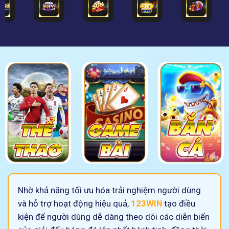
Nhờ khả năng tối ưu hóa trải nghiệm người dùng
và hỗ trợ hoạt động hiệu quả,
123WIN
tạo điều
kiện để người dùng dễ dàng theo dõi các diễn biến