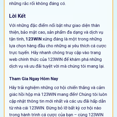
những rắc rối không đáng có.
Lời Kết
Với những đặc điểm nổi bật như giao diện thân
thiện, bảo mật cao, sản phẩm đa dạng và dịch vụ
tận tình,
123WIN
xứng đáng là một trong những
lựa chọn hàng đầu cho những ai yêu thích cá cược
trực tuyến. Hãy nhanh chóng truy cập vào trang
web chính thức của 123WIN để khám phá những
dịch vụ và ưu đãi tuyệt vời mà chúng tôi mang lại.
Tham Gia Ngay Hôm Nay
Hãy trải nghiệm những cơ hội chiến thắng và cảm
giác hồi hộp mà 123WIN mang đến! Chúng tôi luôn
cập nhật thông tin mới nhất và các ưu đãi hấp dẫn
từ nhà cái 123WIN. Đừng bỏ lỡ bất kỳ cơ hội nào
trong hành trình cá cược của bạn – cùng 123WIN