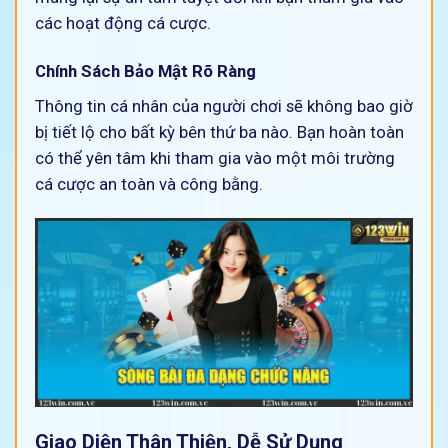
các hoạt động cá cược.
Chính Sách Bảo Mật Rõ Ràng
Thông tin cá nhân của người chơi sẽ không bao giờ
bị tiết lộ cho bất kỳ bên thứ ba nào. Bạn hoàn toàn
có thể yên tâm khi tham gia vào một môi trường
cá cược an toàn và công bằng.
Giao Diện Thân Thiện, Dễ Sử Dụng